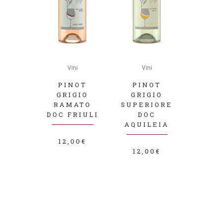
Questo
Questo
prodotto
Vini
prodotto
Vini
ha
ha
PINOT
PINOT
più
GRIGIO
più
GRIGIO
RAMATO
SUPERIORE
varianti.
varianti.
DOC FRIULI
DOC
Le
Le
AQUILEIA
opzioni
opzioni
12,00
€
possono
possono
12,00
€
essere
essere
scelte
scelte
nella
nella
pagina
pagina
del
del