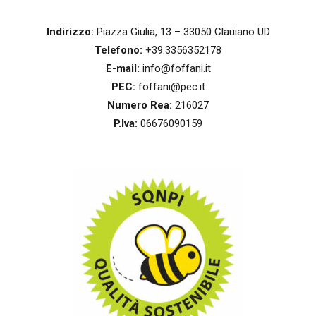
Indirizzo:
Piazza Giulia, 13 – 33050 Clauiano UD
Telefono:
+39.3356352178
E-mail:
info@foffani.it
PEC:
foffani@pec.it
Numero Rea:
216027
P.Iva:
06676090159