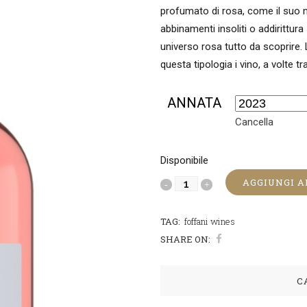
profumato di rosa, come il suo
abbinamenti insoliti o addirittur
universo rosa tutto da scoprire.
questa tipologia i vino, a volte tr
ANNATA
Cancella
Disponibile
AGGIUNGI A
FIOR
DI
TAG:
foffani wines
ROSA
SHARE ON:
quantità
C