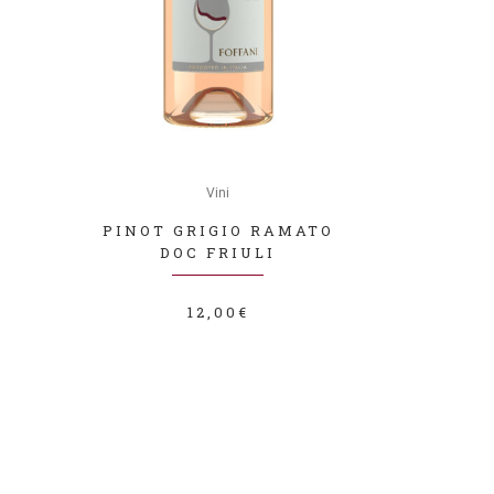
Questo
prodotto
Vini
ha
PINOT GRIGIO RAMATO
più
DOC FRIULI
varianti.
Le
12,00
€
opzioni
possono
essere
scelte
nella
pagina