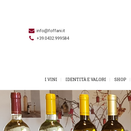
info@foffani.it
+39.0432.999584
I VINI
IDENTITÀ E VALORI
SHOP