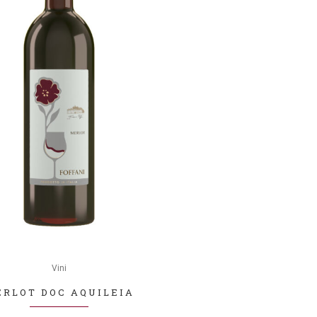
del
to
prodotto
o
to
Vini
RLOT DOC AQUILEIA