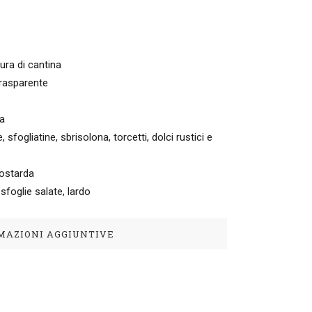
ura di cantina
 trasparente
ca
e, sfogliatine, sbrisolona, torcetti, dolci rustici e
mostarda
sfoglie salate, lardo
MAZIONI AGGIUNTIVE