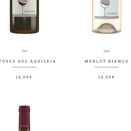
o
Questo
to
Vini
prodotto
Vini
ha
FOSCO DOC AQUILEIA
MERLOT BIANCO
più
.
varianti.
12,00
€
12,00
€
Le
i
opzioni
no
possono
essere
scelte
nella
pagina