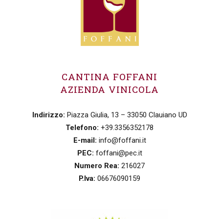
CANTINA FOFFANI
AZIENDA VINICOLA
Indirizzo:
Piazza Giulia, 13 – 33050 Clauiano UD
Telefono:
+39.3356352178
E-mail:
info@foffani.it
PEC:
foffani@pec.it
Numero Rea:
216027
P.Iva:
06676090159