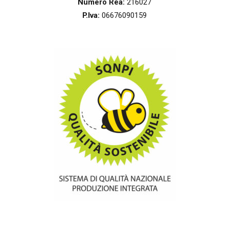
Numero Rea:
216027
P.Iva:
06676090159