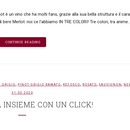
rlot è un vino che ha molti fans, grazie alla sua bella struttura e il car
di bere Merlot: noi ce l'abbiamo IN TRE COLORI! Tre colori, tra anime..
CONTINUE READING
,
,
,
,
,
T GRIGIO
PINOT GRIGIO RAMATO
REFOSCO
ROSATO
SAUVIGNON
NE
31.03.2020
A INSIEME CON UN CLICK!