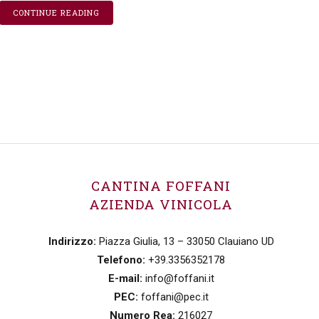
CONTINUE READING
CANTINA FOFFANI
AZIENDA VINICOLA
Indirizzo:
Piazza Giulia, 13 – 33050 Clauiano UD
Telefono:
+39.3356352178
E-mail:
info@foffani.it
PEC:
foffani@pec.it
Numero Rea:
216027