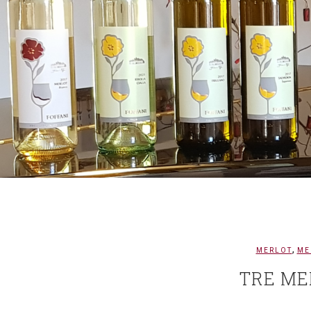
,
MERLOT
ME
TRE ME