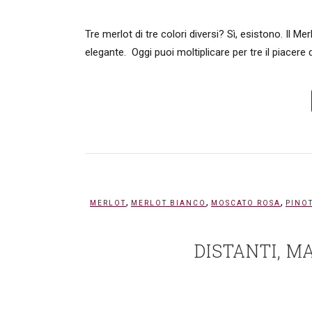
Tre merlot di tre colori diversi? Sì, esistono. Il Me
elegante. Oggi puoi moltiplicare per tre il piacere 
,
,
,
MERLOT
MERLOT BIANCO
MOSCATO ROSA
PINO
DISTANTI, M