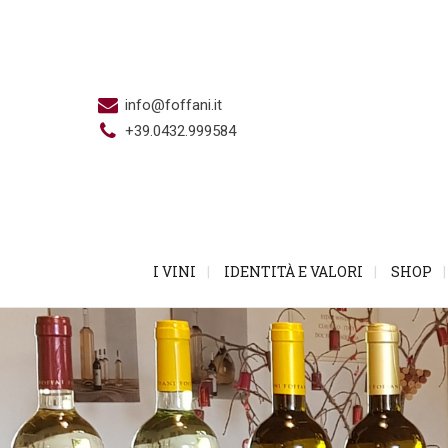
info@foffani.it
+39.0432.999584
I VINI
IDENTITÀ E VALORI
SHOP