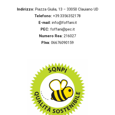
Indirizzo:
Piazza Giulia, 13 – 33050 Clauiano UD
Telefono:
+39.3356352178
E-mail:
info@foffani.it
PEC:
foffani@pec.it
Numero Rea:
216027
P.Iva:
06676090159