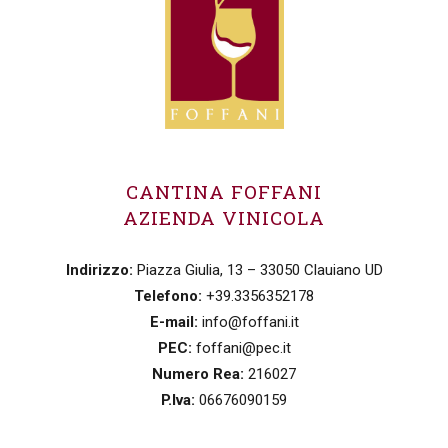
CANTINA FOFFANI
AZIENDA VINICOLA
Indirizzo:
Piazza Giulia, 13 – 33050 Clauiano UD
Telefono:
+39.3356352178
E-mail:
info@foffani.it
PEC:
foffani@pec.it
Numero Rea:
216027
P.Iva:
06676090159