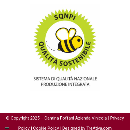
© Copyright 2025 – Cantina Foffani Azienda Vinicola |
Privacy
Policy
|
Cookie Policy
| Designed by TreAtiva.com