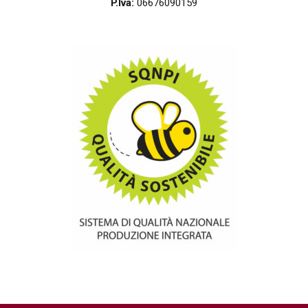
P.Iva:
06676090159