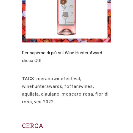
Per saperne di più sul Wine Hunter Award
clicca QUI
TAGS:
meranowinefestival
,
winehunterawards
,
foffaniwines
,
aquileia
,
clauiano
,
moscato rosa
,
fior di
rosa
,
vini 2022
CERCA