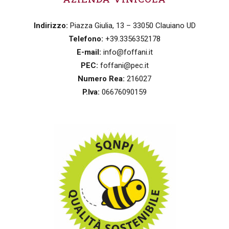
Indirizzo:
Piazza Giulia, 13 – 33050 Clauiano UD
Telefono:
+39.3356352178
E-mail:
info@foffani.it
PEC:
foffani@pec.it
Numero Rea:
216027
P.Iva:
06676090159