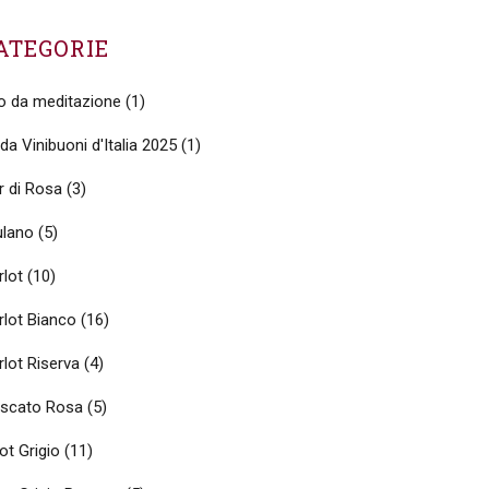
ATEGORIE
no da meditazione
(1)
da Vinibuoni d'Italia 2025
(1)
r di Rosa
(3)
ulano
(5)
rlot
(10)
rlot Bianco
(16)
lot Riserva
(4)
scato Rosa
(5)
ot Grigio
(11)