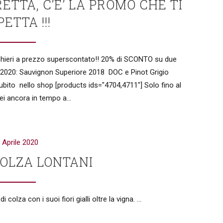
FRETTA, C’E’ LA PROMO CHE TI
ETTA !!!
cchieri a prezzo superscontato!! 20% di SCONTO su due
2020: Sauvignon Superiore 2018 DOC e Pinot Grigio
ubito nello shop [products ids="4704,4711"] Solo fino al
i ancora in tempo a...
 Aprile 2020
 COLZA LONTANI
colza con i suoi fiori gialli oltre la vigna. ...