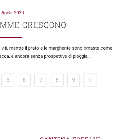
 Aprile 2020
EMME CRESCONO
e viti, mentre il prato e le margherite sono rimaste come
cca, e ancora senza prospettive di pioggia....
5
6
7
8
9