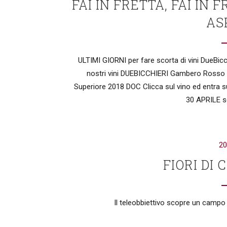
FAI IN FRETTA, FAI IN 
ASP
ULTIMI GIORNI per fare scorta di vini DueBi
nostri vini DUEBICCHIERI Gambero Rosso 
Superiore 2018 DOC Clicca sul vino ed entra s
30 APRILE se
20
FIORI DI
Il teleobbiettivo scopre un campo di 