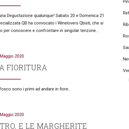
Pi
Re
di una Degustazione qualunque! Sabato 20 e Domenica 21
specializzata QB ha convocato i Winelovers Qbisti, che si
Rib
no per conoscere e confrontare in singolar tenzone...
Ro
Sa
 Maggio 2020
Ne
LA FIORITURA
Ven
Refosco sono i primi ad andare in fiore...
 Maggio 2020
STRO, E LE MARGHERITE