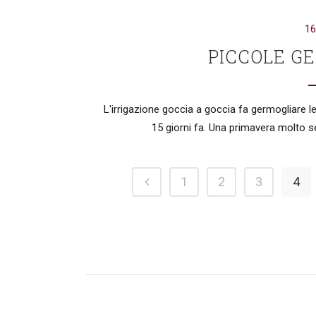
16
PICCOLE G
L'irrigazione goccia a goccia fa germogliare l
15 giorni fa. Una primavera molto se
1
2
3
4