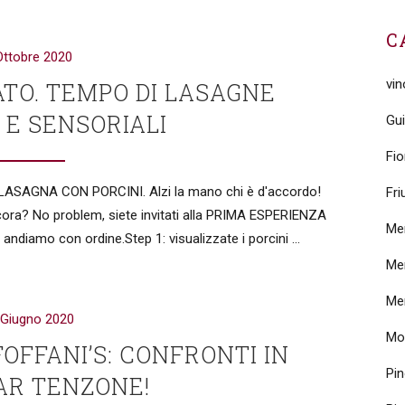
C
Ottobre 2020
vi
ATO. TEMPO DI LASAGNE
… E SENSORIALI
Gui
Fio
a LASAGNA CON PORCINI. Alzi la mano chi è d'accordo!
Fri
cora? No problem, siete invitati alla PRIMA ESPERIENZA
Me
iamo con ordine.Step 1: visualizzate i porcini ...
Me
Mer
 Giugno 2020
Mo
OFFANI’S: CONFRONTI IN
Pin
AR TENZONE!