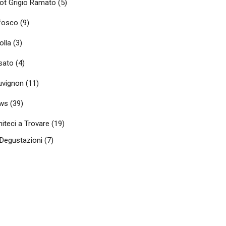
not Grigio Ramato
(5)
fosco
(9)
olla
(3)
sato
(4)
uvignon
(11)
ws
(39)
iteci a Trovare
(19)
Degustazioni
(7)