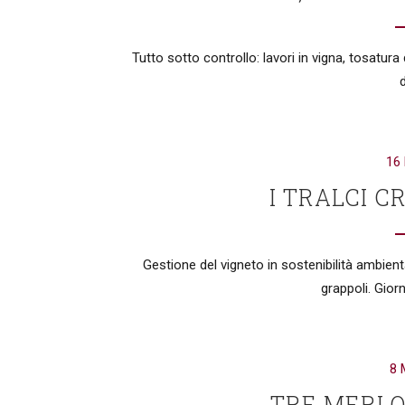
Tutto sotto controllo: lavori in vigna, tosatura d
d
16
I TRALCI 
Gestione del vigneto in sostenibilità ambienta
grappoli. Gior
8 
TRE MERLO