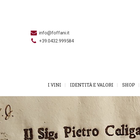
info@foffani.it
+39.0432.999584
I VINI
IDENTITÀ E VALORI
SHOP