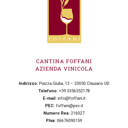
CANTINA FOFFANI
AZIENDA VINICOLA
Indirizzo:
Piazza Giulia, 13 – 33050 Clauiano UD
Telefono:
+39.3356352178
E-mail:
info@foffani.it
PEC:
foffani@pec.it
Numero Rea:
216027
P.Iva:
06676090159